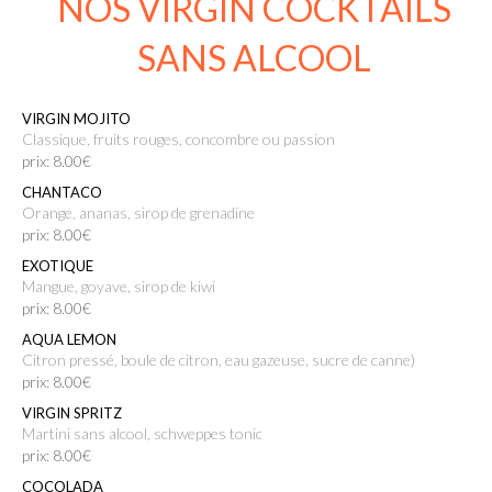
NOS VIRGIN COCKTAILS
SANS ALCOOL
VIRGIN MOJITO
classique, fruits rouges, concombre ou passion
prix: 8.00€
CHANTACO
Orange, ananas, sirop de grenadine
prix: 8.00€
EXOTIQUE
Mangue, goyave, sirop de kiwi
prix: 8.00€
AQUA LEMON
Citron pressé, boule de citron, eau gazeuse, sucre de canne)
prix: 8.00€
VIRGIN SPRITZ
Martini sans alcool, schweppes tonic
prix: 8.00€
COCOLADA