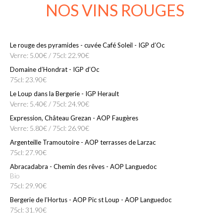
NOS VINS ROUGES
Le rouge des pyramides - cuvée Café Soleil - IGP d’Oc
Verre: 5.00€ / 75cl: 22.90€
Domaine d’Hondrat - IGP d’Oc
75cl: 23.90€
Le Loup dans la Bergerie - IGP Herault
Verre: 5.40€ / 75cl: 24.90€
Expression, Château Grezan - AOP Faugères
Verre: 5.80€ / 75cl: 26.90€
Argenteille Tramoutoire - AOP terrasses de Larzac
75cl: 27.90€
Abracadabra - Chemin des rêves - AOP Languedoc
Bio
75cl: 29.90€
Bergerie de l’Hortus - AOP Pic st Loup - AOP Languedoc
75cl: 31.90€