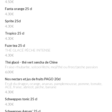
4.50€
Fanta orange 25 cl
4.30€
Sprite 25cl
4.30€
Tropico 25 cl
4.30€
Fuze tea 25 cl
THÉ GLACÉ PÊCHE INTENSE
4.30€
Thé glacé - thé vert sencha de Chine
fraise-rhubarbe, so'cool litchi, moji'thé ou freez'peche passion
6.00€
Nos nectars et jus de fruits PAGO 20cl
fruit du dragon, orange, ananas, pamplemousse, pomme, tomate,
ACE, fraise, abricot, peche, banane
4.30€
Schweppes tonic 25 cl
4.30€
Schweppes Agrum’ 25 cl