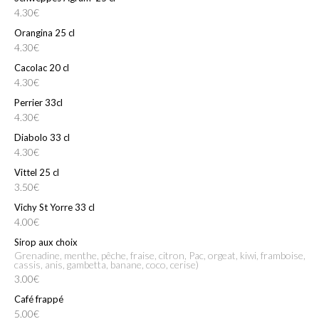
4.30€
Orangina 25 cl
4.30€
Cacolac 20 cl
4.30€
Perrier 33cl
4.30€
Diabolo 33 cl
4.30€
Vittel 25 cl
3.50€
Vichy St Yorre 33 cl
4.00€
Sirop aux choix
grenadine, menthe, pêche, fraise, citron, Pac, orgeat, kiwi, framboise,
cassis, anis, gambetta, banane, coco, cerise)
3.00€
Café frappé
5.00€