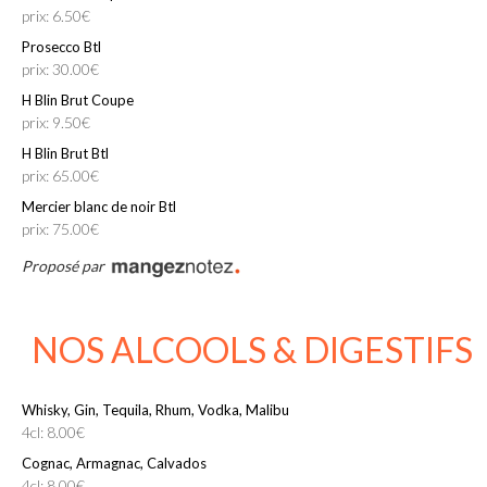
prix: 6.50€
Prosecco Btl
prix: 30.00€
H Blin Brut Coupe
prix: 9.50€
H Blin Brut Btl
prix: 65.00€
Mercier blanc de noir Btl
prix: 75.00€
Proposé par
NOS ALCOOLS & DIGESTIFS
Whisky, Gin, Tequila, Rhum, Vodka, Malibu
4cl: 8.00€
Cognac, Armagnac, Calvados
4cl: 8.00€