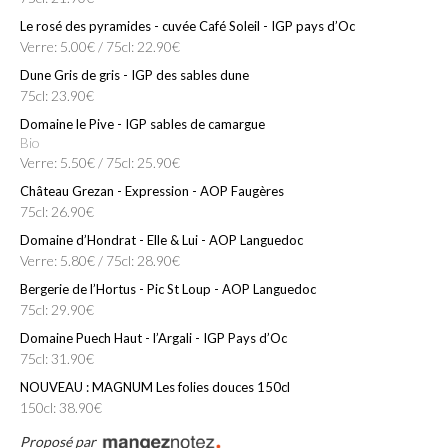
Le rosé des pyramides - cuvée Café Soleil - IGP pays d’Oc
Verre: 5.00€ / 75cl: 22.90€
Dune Gris de gris - IGP des sables dune
75cl: 23.90€
Domaine le Pive - IGP sables de camargue
Bio
Verre: 5.50€ / 75cl: 25.90€
Château Grezan - Expression - AOP Faugères
75cl: 26.90€
Domaine d’Hondrat - Elle & Lui - AOP Languedoc
Verre: 5.80€ / 75cl: 28.90€
Bergerie de l’Hortus - Pic St Loup - AOP Languedoc
75cl: 29.90€
Domaine Puech Haut - l’Argali - IGP Pays d’Oc
75cl: 31.90€
NOUVEAU : MAGNUM Les folies douces 150cl
150cl: 38.90€
Proposé par