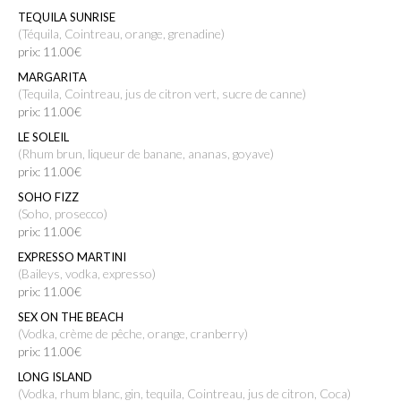
TEQUILA SUNRISE
(Téquila, Cointreau, orange, grenadine)
prix: 11.00€
MARGARITA
(Tequila, Cointreau, jus de citron vert, sucre de canne)
prix: 11.00€
LE SOLEIL
(rhum brun, liqueur de banane, ananas, goyave)
prix: 11.00€
SOHO FIZZ
(Soho, prosecco)
prix: 11.00€
EXPRESSO MARTINI
(Baileys, vodka, expresso)
prix: 11.00€
SEX ON THE BEACH
(vodka, crème de pêche, orange, cranberry)
prix: 11.00€
LONG ISLAND
(vodka, rhum blanc, gin, tequila, Cointreau, jus de citron, Coca)