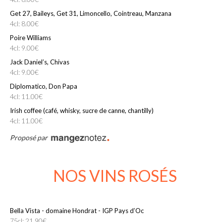
Get 27, Baileys, Get 31, Limoncello, Cointreau, Manzana
4cl: 8.00€
Poire Williams
4cl: 9.00€
Jack Daniel’s, Chivas
4cl: 9.00€
Diplomatico, Don Papa
4cl: 11.00€
Irish coffee (café, whisky, sucre de canne, chantilly)
4cl: 11.00€
Proposé par
NOS VINS ROSÉS
Bella Vista - domaine Hondrat - IGP Pays d’Oc
75cl: 21.90€