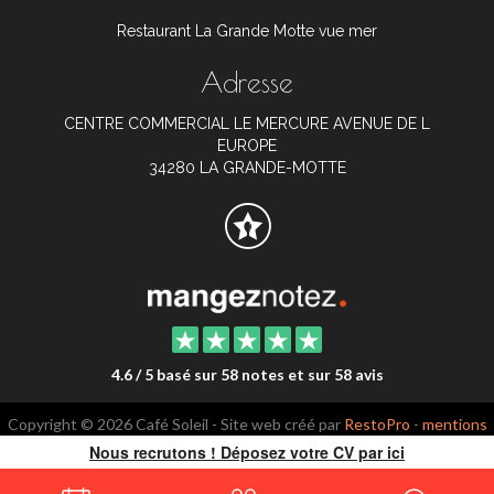
Restaurant La Grande Motte vue mer
Adresse
CENTRE COMMERCIAL LE MERCURE AVENUE DE L
EUROPE
34280 LA GRANDE-MOTTE
4.6 / 5 basé sur 58 notes et sur 58 avis
Copyright © 2026 Café Soleil - Site web créé par
RestoPro
-
mentions
légales
Nous recrutons ! Déposez votre CV par ici